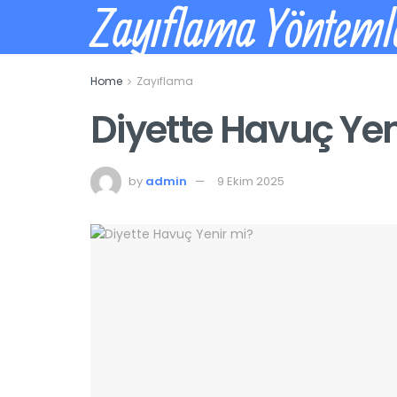
Zayıflama Yönteml
Home
Zayıflama
Diyette Havuç Yen
by
admin
9 Ekim 2025