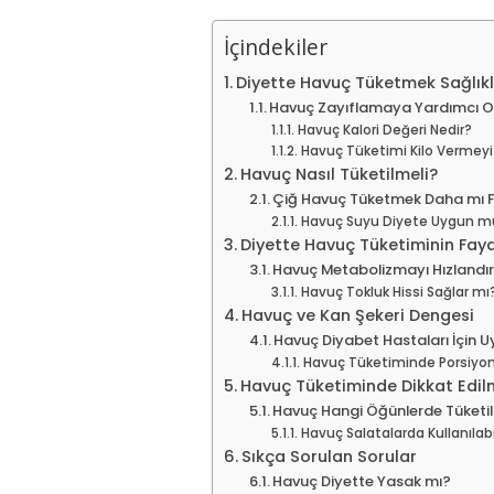
İçindekiler
Diyette Havuç Tüketmek Sağlıkl
Havuç Zayıflamaya Yardımcı O
Havuç Kalori Değeri Nedir?
Havuç Tüketimi Kilo Vermeyi
Havuç Nasıl Tüketilmeli?
Çiğ Havuç Tüketmek Daha mı 
Havuç Suyu Diyete Uygun m
Diyette Havuç Tüketiminin Fayd
Havuç Metabolizmayı Hızlandır
Havuç Tokluk Hissi Sağlar mı
Havuç ve Kan Şekeri Dengesi
Havuç Diyabet Hastaları İçin 
Havuç Tüketiminde Porsiyon 
Havuç Tüketiminde Dikkat Edil
Havuç Hangi Öğünlerde Tüketil
Havuç Salatalarda Kullanılabi
Sıkça Sorulan Sorular
Havuç Diyette Yasak mı?