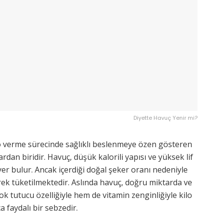
Diyette Havuç Yenir mi?
lo verme sürecinde sağlıklı beslenmeye özen gösteren
rdan biridir. Havuç, düşük kalorili yapısı ve yüksek lif
la yer bulur. Ancak içerdiği doğal şeker oranı nedeniyle
erek tüketilmektedir. Aslında havuç, doğru miktarda ve
k tutucu özelliğiyle hem de vitamin zenginliğiyle kilo
 faydalı bir sebzedir.