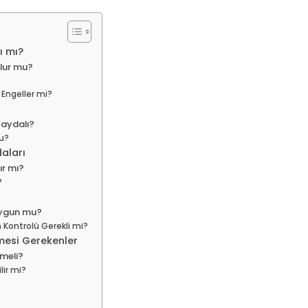
ı mı?
lur mu?
 Engeller mi?
Faydalı?
u?
aları
ır mı?
?
Uygun mu?
Kontrolü Gerekli mi?
mesi Gerekenler
meli?
lir mi?