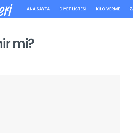
eri
ANA SAYFA
DIYET LISTESI
KILO VERME
Z
ir mi?