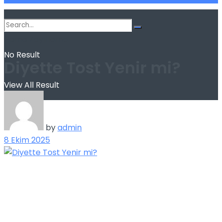
Home
Zayıflama
No Result
Diyette Tost Yenir mi?
View All Result
by
admin
8 Ekim 2025