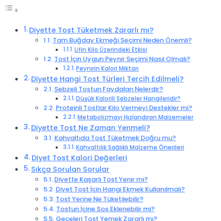
Diyette Tost Tüketmek Zararlı mı?
Tam Buğday Ekmeği Seçimi Neden Önemli?
Lifin Kilo Üzerindeki Etkisi
Tost İçin Uygun Peynir Seçimi Nasıl Olmalı?
Peynirin Kalori Miktarı
Diyette Hangi Tost Türleri Tercih Edilmeli?
Sebzeli Tostun Faydaları Nelerdir?
Düşük Kalorili Sebzeler Hangileridir?
Proteinli Tostlar Kilo Vermeyi Destekler mi?
Metabolizmayı Hızlandıran Malzemeler
Diyette Tost Ne Zaman Yenmeli?
Kahvaltıda Tost Tüketmek Doğru mu?
Kahvaltılık Sağlıklı Malzeme Önerileri
Diyet Tost Kalori Değerleri
Sıkça Sorulan Sorular
Diyette Kaşarlı Tost Yenir mi?
Diyet Tost İçin Hangi Ekmek Kullanılmalı?
Tost Yerine Ne Tüketilebilir?
Tostun İçine Sos Eklenebilir mi?
Geceleri Tost Yemek Zararlı mı?