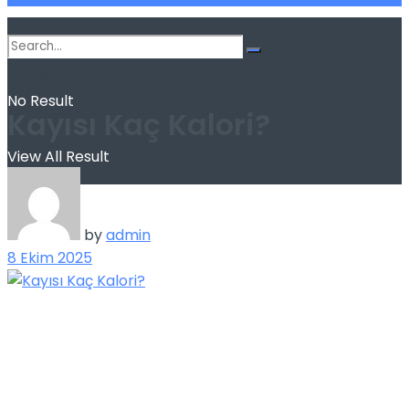
Home
Kaç Kalori
No Result
Kayısı Kaç Kalori?
View All Result
by
admin
8 Ekim 2025