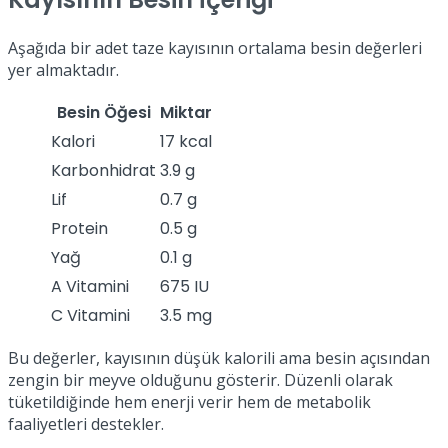
Aşağıda bir adet taze kayısının ortalama besin değerleri
yer almaktadır.
Besin Öğesi
Miktar
Kalori
17 kcal
Karbonhidrat
3.9 g
Lif
0.7 g
Protein
0.5 g
Yağ
0.1 g
A Vitamini
675 IU
C Vitamini
3.5 mg
Bu değerler, kayısının düşük kalorili ama besin açısından
zengin bir meyve olduğunu gösterir. Düzenli olarak
tüketildiğinde hem enerji verir hem de metabolik
faaliyetleri destekler.