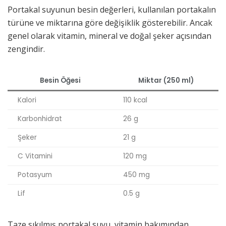
Portakal suyunun besin değerleri, kullanılan portakalın
türüne ve miktarına göre değişiklik gösterebilir. Ancak
genel olarak vitamin, mineral ve doğal şeker açısından
zengindir.
Besin Öğesi
Miktar (250 ml)
Kalori
110 kcal
Karbonhidrat
26 g
Şeker
21 g
C Vitamini
120 mg
Potasyum
450 mg
Lif
0.5 g
Taze sıkılmış portakal suyu, vitamin bakımından