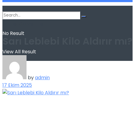
Home
Kilo Verme
No Result
Sarı Leblebi Kilo Aldırır mı?
View All Result
by
admin
17 Ekim 2025