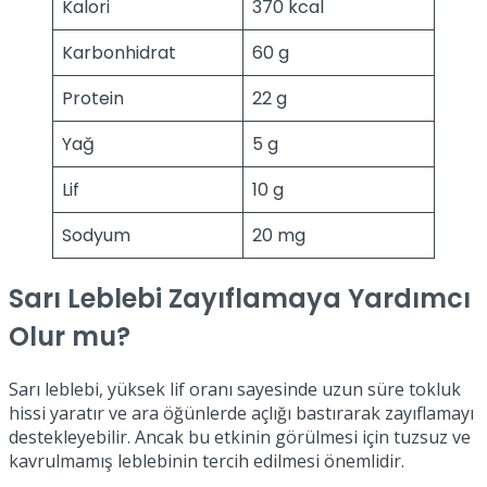
Kalori
370 kcal
Karbonhidrat
60 g
Protein
22 g
Yağ
5 g
Lif
10 g
Sodyum
20 mg
Sarı Leblebi Zayıflamaya Yardımcı
Olur mu?
Sarı leblebi, yüksek lif oranı sayesinde uzun süre tokluk
hissi yaratır ve ara öğünlerde açlığı bastırarak zayıflamayı
destekleyebilir. Ancak bu etkinin görülmesi için tuzsuz ve
kavrulmamış leblebinin tercih edilmesi önemlidir.