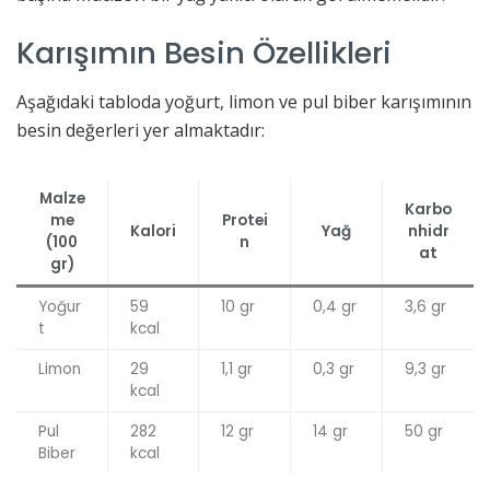
Karışımın Besin Özellikleri
Aşağıdaki tabloda yoğurt, limon ve pul biber karışımının
besin değerleri yer almaktadır:
Malze
Karbo
me
Protei
Kalori
Yağ
nhidr
(100
n
at
gr)
Yoğur
59
10 gr
0,4 gr
3,6 gr
t
kcal
Limon
29
1,1 gr
0,3 gr
9,3 gr
kcal
Pul
282
12 gr
14 gr
50 gr
Biber
kcal